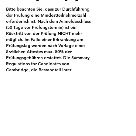
Bitte beachten Sie, dass zur Durchführung
der Prüfung eine Mindestteilnehmerzahl
erforderlich ist. Nach dem Anmeldeschluss
(50 Tage vor Prüfungstermin) ist ein
Rücktritt von der Prüfung NICHT mehr
möglich. Im Falle einer Erkrankung am
Prüfungstag werden nach Vorlage eines
ärztlichen Attestes max. 50% der
Prüfungsgebühren erstattet. Die Summary
Regulations for Candidates von
Cambridge, die Bestandteil Ihrer
Anmeldung sind, finden Sie unten auf
dieser Seite. Eventuell ist auch nach dem
Anmeldeschluss noch eine Nachmeldung
gegen Gebühr möglich. Bitte kontaktieren
Sie uns gegebenenfalls.
Kontaktangaben