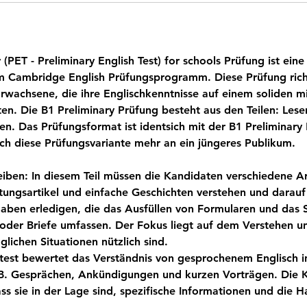
 (PET - Preliminary English Test) for schools Prüfung ist eine
m Cambridge English Prüfungsprogramm. Diese Prüfung rich
rwachsene, die ihre Englischkenntnisse auf einem soliden m
n. Die B1 Preliminary Prüfung besteht aus den Teilen: Lese
n. Das Prüfungsformat ist identsich mit der B1 Preliminary 
 sich diese Prüfungsvariante mehr an ein jüngeres Publikum.
eiben: In diesem Teil müssen die Kandidaten verschiedene A
tungsartikel und einfache Geschichten verstehen und darauf 
ben erledigen, die das Ausfüllen von Formularen und das 
 oder Briefe umfassen. Der Fokus liegt auf dem Verstehen u
äglichen Situationen nützlich sind.
test bewertet das Verständnis von gesprochenem Englisch i
.B. Gesprächen, Ankündigungen und kurzen Vorträgen. Die 
ss sie in der Lage sind, spezifische Informationen und die 