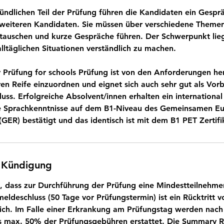
ündlichen Teil der Prüfung führen die Kandidaten ein Gespr
weiteren Kandidaten. Sie müssen über verschiedene Themen
tauschen und kurze Gespräche führen. Der Schwerpunkt lieg
 alltäglichen Situationen verständlich zu machen.
y Prüfung for schools Prüfung ist von den Anforderungen h
ren Reife einzuordnen und eignet sich auch sehr gut als Vor
uss. Erfolgreiche Absolvent/innen erhalten ein internationa
hre Sprachkenntnisse auf dem B1-Niveau des Gemeinsamen E
GER) bestätigt und das identisch ist mit dem B1 PET Zertifi
 Kündigung
e, dass zur Durchführung der Prüfung eine Mindestteilnehmer
eldeschluss (50 Tage vor Prüfungstermin) ist ein Rücktritt 
h. Im Falle einer Erkrankung am Prüfungstag werden nach 
es max. 50% der Prüfungsgebühren erstattet. Die Summary R