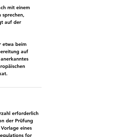
äch mit einem
 sprechen,
t auf der
er etwa beim
bereitung auf
l anerkanntes
uropäischen
kat.
zahl erforderlich
von der Prüfung
Vorlage eines
egulations for