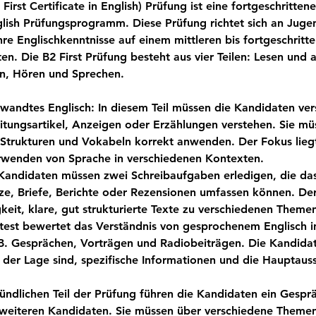
- First Certificate in English) Prüfung ist eine fortgeschritte
ish Prüfungsprogramm. Diese Prüfung richtet sich an Juge
hre Englischkenntnisse auf einem mittleren bis fortgeschritt
n. Die B2 First Prüfung besteht aus vier Teilen: Lesen und
en, Hören und Sprechen.
wandtes Englisch: In diesem Teil müssen die Kandidaten ve
itungsartikel, Anzeigen oder Erzählungen verstehen. Sie mü
Strukturen und Vokabeln korrekt anwenden. Der Fokus lieg
rwenden von Sprache in verschiedenen Kontexten.
 Kandidaten müssen zwei Schreibaufgaben erledigen, die da
ze, Briefe, Berichte oder Rezensionen umfassen können. D
gkeit, klare, gut strukturierte Texte zu verschiedenen Theme
test bewertet das Verständnis von gesprochenem Englisch i
B. Gesprächen, Vorträgen und Radiobeiträgen. Die Kandida
in der Lage sind, spezifische Informationen und die Hauptau
ündlichen Teil der Prüfung führen die Kandidaten ein Gespr
weiteren Kandidaten. Sie müssen über verschiedene Themen