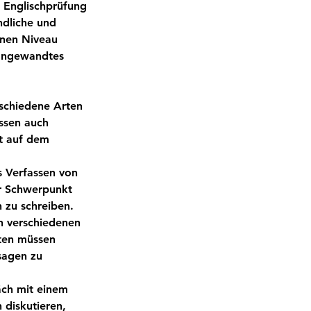
ne Englischprüfung
ndliche und
enen Niveau
 angewandtes
rschiedene Arten
ssen auch
t auf dem
s Verfassen von
er Schwerpunkt
n zu schreiben.
n verschiedenen
ten müssen
ssagen zu
äch mit einem
 diskutieren,