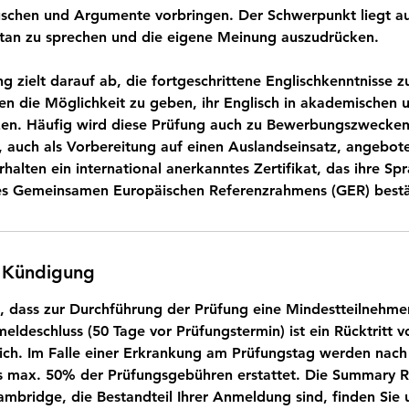
chen und Argumente vorbringen. Der Schwerpunkt liegt auf
tan zu sprechen und die eigene Meinung auszudrücken.
ng zielt darauf ab, die fortgeschrittene Englischkenntnisse
n die Möglichkeit zu geben, ihr Englisch in akademischen u
zen. Häufig wird diese Prüfung auch zu Bewerbungszwecken
 auch als Vorbereitung auf einen Auslandseinsatz, angebote
halten ein international anerkanntes Zertifikat, das ihre Sp
s Gemeinsamen Europäischen Referenzrahmens (GER) bestä
 Kündigung
e, dass zur Durchführung der Prüfung eine Mindestteilnehmer
eldeschluss (50 Tage vor Prüfungstermin) ist ein Rücktritt 
h. Im Falle einer Erkrankung am Prüfungstag werden nach 
es max. 50% der Prüfungsgebühren erstattet. Die Summary R
mbridge, die Bestandteil Ihrer Anmeldung sind, finden Sie 