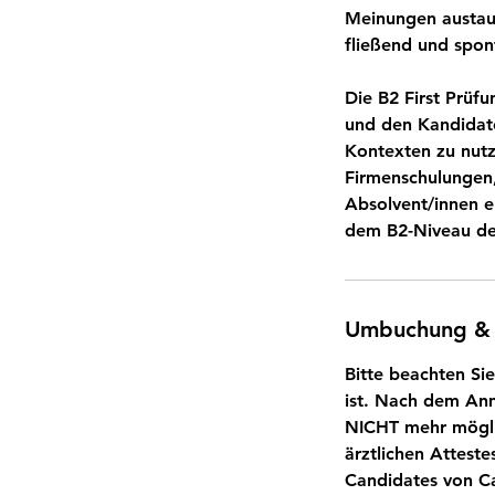
Meinungen austaus
fließend und spon
Die B2 First Prüfu
und den Kandidate
Kontexten zu nut
Firmenschulungen,
Absolvent/innen er
dem B2-Niveau de
Umbuchung &
Bitte beachten Si
ist. Nach dem Anm
NICHT mehr möglic
ärztlichen Attest
Candidates von Ca