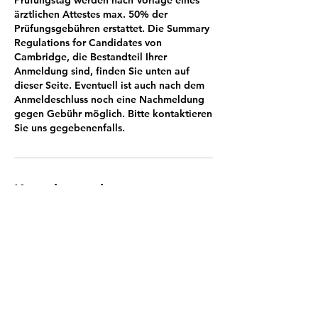
Prüfungstag werden nach Vorlage eines
ärztlichen Attestes max. 50% der
Prüfungsgebühren erstattet. Die Summary
Regulations for Candidates von
Cambridge, die Bestandteil Ihrer
Anmeldung sind, finden Sie unten auf
dieser Seite. Eventuell ist auch nach dem
Anmeldeschluss noch eine Nachmeldung
gegen Gebühr möglich. Bitte kontaktieren
Sie uns gegebenenfalls.
Kontaktangaben
Test Centre Amberg
Herrnstraße 6, Amberg, Germany
+499621602584
info@testcentre-amberg.de