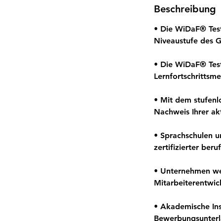
Beschreibung
• Die WiDaF® Test
Niveaustufe des 
• Die WiDaF® Test
Lernfortschrittsme
• Mit dem stufenl
Nachweis Ihrer ak
• Sprachschulen u
zertifizierter ber
• Unternehmen wen
Mitarbeiterentwic
• Akademische Ins
Bewerbungsunterl