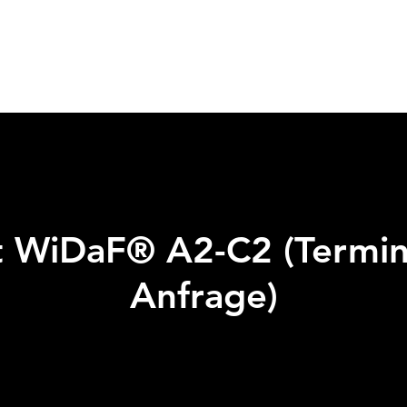
Start
Pr
t WiDaF® A2-C2 (Termin
Anfrage)