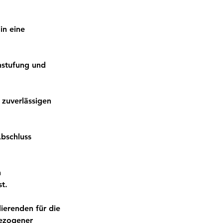
in eine
nstufung und
 zuverlässigen
Abschluss
n
t.
ierenden für die
bezogener